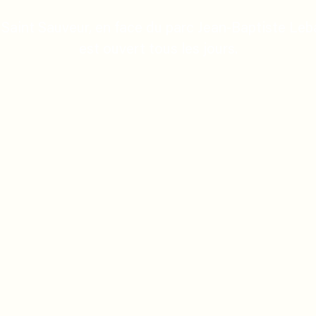
Saint Sauveur, en face du parc Jean-Baptiste Lebas
est ouvert tous les jours.